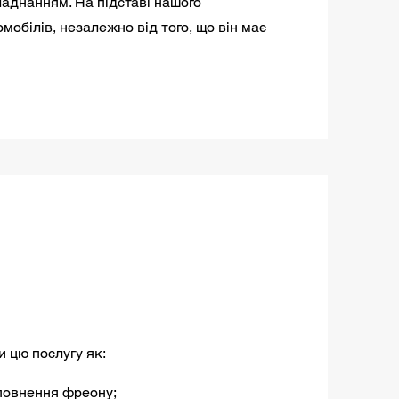
ладнанням. На підставі нашого
обілів, незалежно від того, що він має
 цю послугу як:
оповнення фреону;