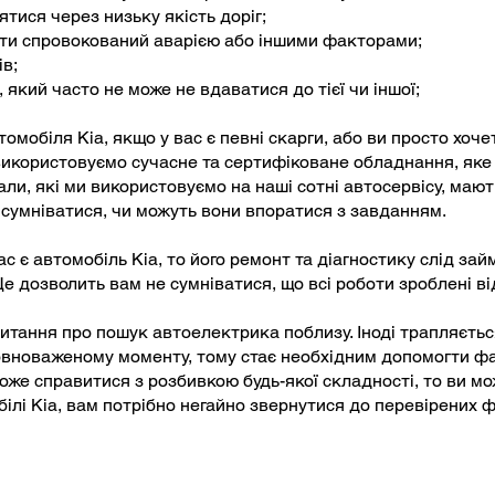
ятися через низьку якість доріг;
ути спровокований аварією або іншими факторами;
ів;
 який часто не може не вдаватися до тієї чи іншої;
омобіля Kia, якщо у вас є певні скарги, або ви просто хоч
 використовуємо сучасне та сертифіковане обладнання, яке
іали, які ми використовуємо на наші сотні автосервісу, мают
 сумніватися, чи можуть вони впоратися з завданням.
с є автомобіль Kia, то його ремонт та діагностику слід за
. Це дозволить вам не сумніватися, що всі роботи зроблені 
питання про пошук автоелектрика поблизу. Іноді трапляєть
овноваженому моменту, тому стає необхідним допомогти ф
же справитися з розбивкою будь-якої складності, то ви мо
білі Kia, вам потрібно негайно звернутися до перевірених фа