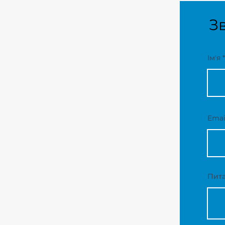
Зв
Ім'я
Emai
Пита