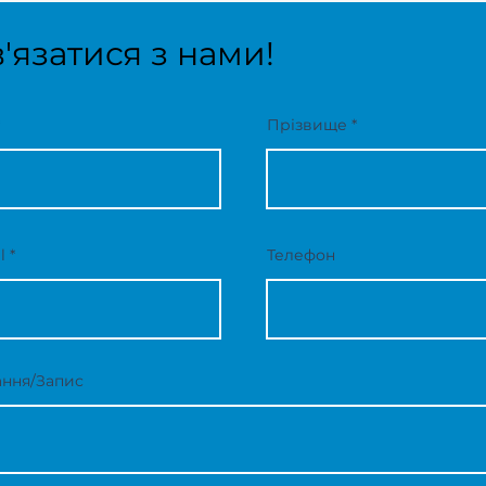
'язатися з нами!
Прізвище
l
Телефон
ння/Запис