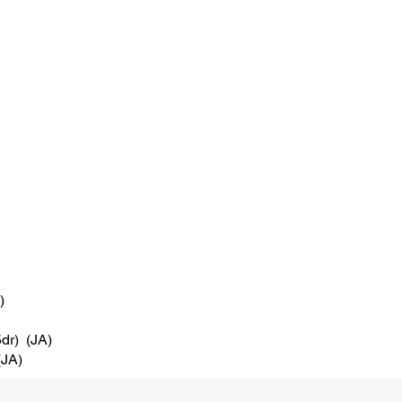
)
dr) (JA)
(JA)